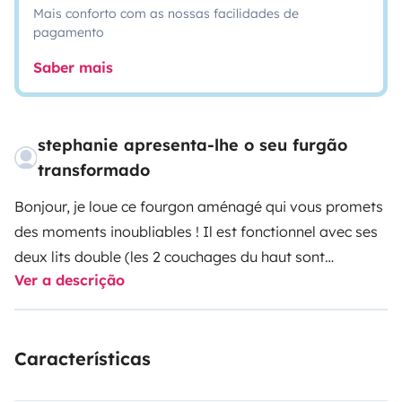
Mais conforto com as nossas facilidades de
pagamento
Saber mais
stephanie apresenta-lhe o seu furgão
transformado
Bonjour, je loue ce fourgon aménagé qui vous promets
des moments inoubliables !
Il est fonctionnel avec ses
deux lits double (les 2 couchages du haut sont
Ver a descrição
indépendants et amovibles et réservés à des enfants
car espace réduit quand même).
Un coin repas avec
table à rallonge, possibilité de sortir la table à
Características
l'extérieur du fourgon, je fournis en plus deux fauteuils
de camping et une table de camping et deux tabourets