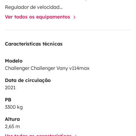
toutes les explications vous serons données avant
Regulador de velocidade / Cruise Control
votre départ. Votre véhicule pourra être stationné
Ver todos os equipamentos
pendant la durée du séjour dans un parking sécurisé. À
très vite pour vos nouvelles aventures !
Características técnicas
Modelo
Challenger Challenger Vany v114max
Data de circulação
2021
PB
3300 kg
Altura
2,65 m
Ver todas as características