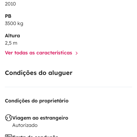
2010
vélo ou des sièges enfants si besoin.
PB
3500 kg
Altura
2,5 m
Ver todas as características
Condições do aluguer
Condições do proprietário
Viagem ao estrangeiro
Autorizado