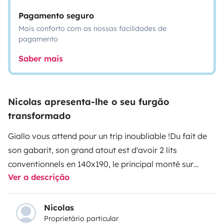
Pagamento seguro
Mais conforto com as nossas facilidades de
pagamento
Saber mais
Nicolas apresenta-lhe o seu furgão
transformado
Giallo vous attend pour un trip inoubliable !
Du fait de
son gabarit, son grand atout est d'avoir 2 lits
conventionnels en 140x190, le principal monté sur
Ver a descrição
poulies que l'on peut monter ou descendre à son gré et
le second amovible qui vient se poser sur la table (elle
aussi amovible) et les bancs intérieurs. Donc il est
Nicolas
Proprietário particular
possible de dormir très confortablement à 3 ou 4 sans