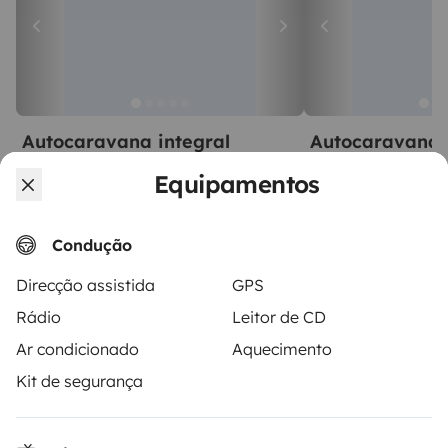
Autocaravana integral
Autocaravana 
Verdun-sur-Garonne
Dieupentale
Equipamentos
2 viajantes
6 viajantes
A partir de
5,0
50 €
5,0
Best Owner
Condução
Direcção assistida
GPS
Rádio
Leitor de CD
Ar condicionado
Aquecimento
A partir de
Reservar
Kit de segurança
55 €
/dia