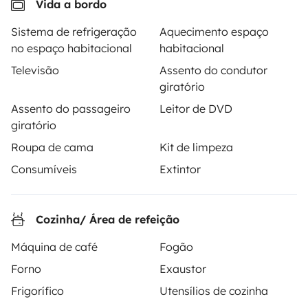
Vida a bordo
Sistema de refrigeração
Aquecimento espaço
no espaço habitacional
habitacional
A Yescapa é uma plataforma simples e segura de
aluguer de autocaravanas, furgões transformados e
Televisão
Assento do condutor
campervans entre particulares. A página é o
giratório
intermediário de confiança e propõe uma solução
Assento do passageiro
Leitor de DVD
chave-na-mão para os alugueres de autocaravanas
giratório
em total liberdade e confiança.
Roupa de cama
Kit de limpeza
Consumíveis
Extintor
4.18/5 de 543 comentários de utilizadores no Trusted
Shops
Cozinha/ Área de refeição
Instagram
X
Pinterest
Facebook
Máquina de café
Fogão
Forno
Exaustor
ALUGUER DE AUTOCARAVANAS
Frigorífico
Utensílios de cozinha