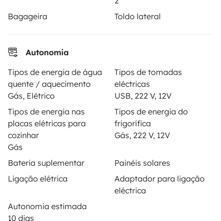
2
Ajuda proprietário
Bagageira
Toldo lateral
Autonomia
Modos de pagamento seguros
Tipos de energia de água
Tipos de tomadas
quente / aquecimento
eléctricas
Pagamento em prestações
Gás, Elétrico
USB, 222 V, 12V
Tipos de energia nas
Tipos de energia do
placas elétricas para
frigorífica
Descarregar na
Disponível na
cozinhar
Gás, 222 V, 12V
Apple Store
Google Play
Gás
Bateria suplementar
Painéis solares
Ligação elétrica
Adaptador para ligação
O blog
Contactos
Recrutamento
CGU
eléctrica
Confidencialidade
Cookies
Autonomia estimada
10 dias