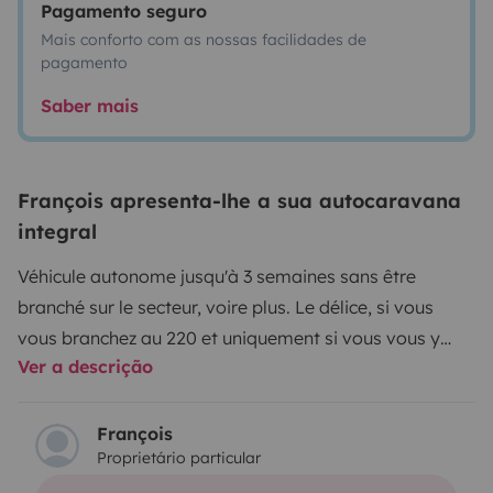
Pagamento seguro
Mais conforto com as nossas facilidades de
pagamento
Saber mais
François apresenta-lhe a sua autocaravana
integral
Véhicule autonome jusqu'à 3 semaines sans être
branché sur le secteur, voire plus.
Le délice, si vous
vous branchez au 220 et uniquement si vous vous y
Ver a descrição
branchez, vous avez accès à la climatisation, au four
micro-onde et à la cafetière électrique.
Pensez à vous
munir d'un câble HDMI afin de brancher votre
François
Proprietário particular
ordinateur à la télévision pour avoir accès à vos
différentes applications (Netflix...) auxquelles vous