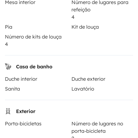
Mesa interior
Número de lugares para
Como funciona?
refeição
Alugar uma autocaravana
4
Pia
Kit de louça
Primeiros passos de autocaravana
Número de kits de louça
Os comentários dos nossos utilizadores
4
Ajuda locatário
Casa de banho
PROPRIETÁRIOS
Duche interior
Duche exterior
Sanita
Lavatório
Criar um anúncio
Contrato de aluguer
Exterior
Seguro de aluguer
Porta-bicicletas
Número de lugares no
Assistências de aluguer
porta-bicicleta