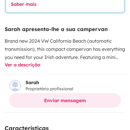
Saber mais
Sarah apresenta-lhe a sua campervan
Brand new 2024 VW California Beach (automatic
transmission), this compact campervan has everything
you need for your Irish adventure. Featuring a mini
Ver a descrição
kitchen, outdoor tables and chairs and 2 double
beds.
Vehicle pick up is between 2-4.30 and returns
before 11.
Security Deposit
Basic insurance is included
Sarah
Proprietário profissional
in the price, with an excess of €3,000, this can be paid
when you arrive and will be fully refunded once the
Enviar mensagem
campervan is returned undamaged. You have
unlimited mileage included also. Please see our excess
reduction packages below.
1. Essential Cover - €3000
Características