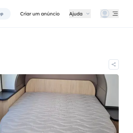
Criar um anúncio
Ajuda
pp