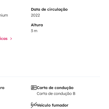
Data de circulação
nium
2022
Altura
3 m
ticas
iro
Carta de condução
Carta de condução B
Veículo fumador