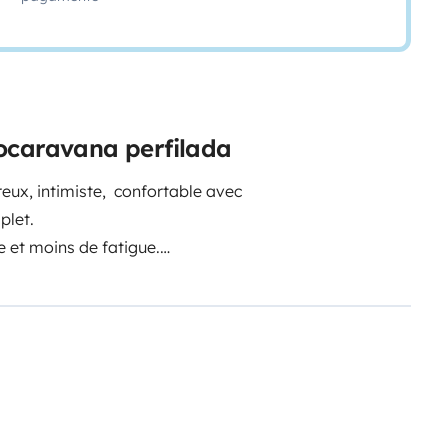
ocaravana perfilada
eux, intimiste, confortable avec
plet.
 et moins de fatigue.
vec le prêt de jeux de plein air,