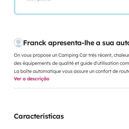
Franck apresenta-lhe a sua aut
On vous propose un Camping Car très récent, chaleur
des équipements de qualité et guide d'utilisation com
La boîte automatique vous assure un confort de route
Ver a descrição
Vous trouverez également de quoi occuper vos loisirs a
livres, boules, cartes,......
Características