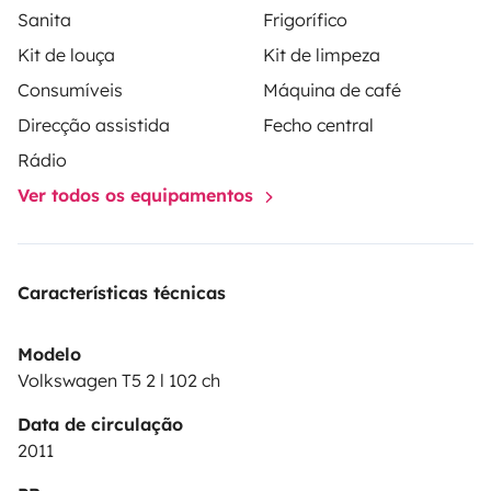
Sanita
Frigorífico
dessert une cuisine avec un réchaud, des rangements
Kit de louça
Kit de limpeza
cuisine et couverts, un réservoir d’eau avec robinet, le
Consumíveis
Máquina de café
matériel pour cuisiner et manger, une table pliante, 2
chaises transat pliantes, un tapis de sol, la douche
Direcção assistida
Fecho central
extérieur avec pompe à eau électrique.
Rádio
Ver todos os equipamentos
Características técnicas
Modelo
Volkswagen T5 2 l 102 ch
Data de circulação
2011