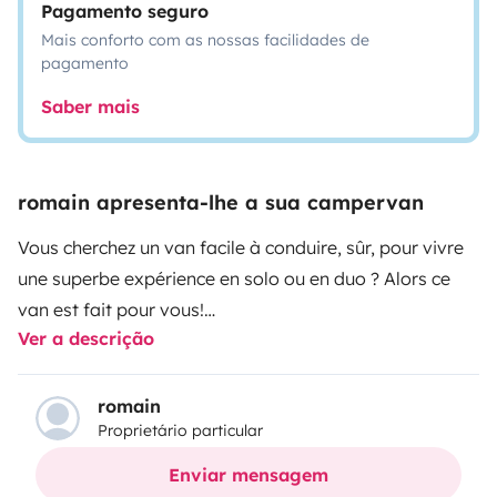
Pagamento seguro
Mais conforto com as nossas facilidades de
pagamento
Saber mais
romain apresenta-lhe a sua campervan
Vous cherchez un van facile à conduire, sûr, pour vivre
une superbe expérience en solo ou en duo ? Alors ce
van est fait pour vous!
Ver a descrição
Niveau conduite : tres agréable à conduire et à se
diriger avec un autoradio doté d’un écran large tactile
à connecter Applecar, Androïd.
romain
Proprietário particular
Niveau équipement intérieur :
Lit peigne avec matelas bultex très confortable facile à
Enviar mensagem
installer et désinstaller