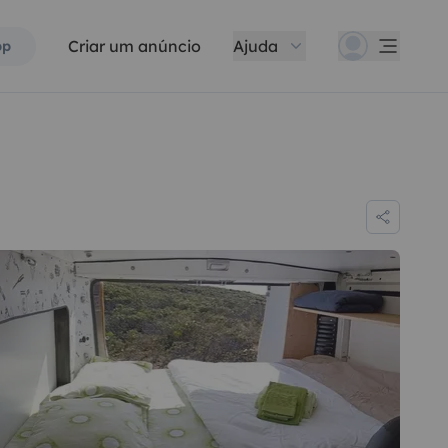
Criar um anúncio
Ajuda
pp