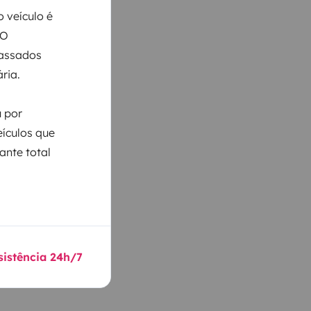
 veículo é
 O
Passados
ria.
u por
eículos que
ante total
sistência 24h/7