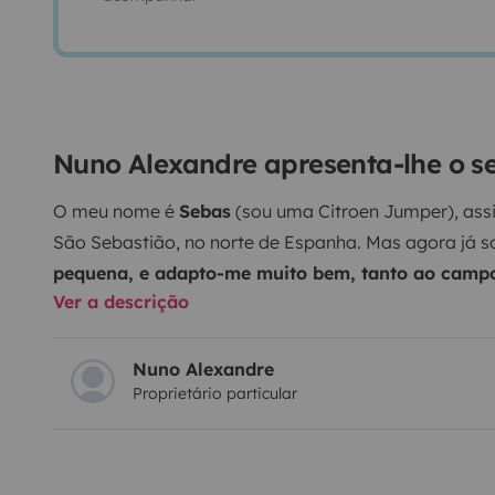
Nuno Alexandre apresenta-lhe o s
O meu nome é
Sebas
(sou uma Citroen Jumper), assi
São Sebastião, no norte de Espanha. Mas agora já s
pequena, e adapto-me muito bem, tanto ao camp
Ver a descrição
dono adaptou-me para autocaravana.
Transformo-
carrinha normal para uma casa.
Tenho vários comp
rapidamente se faz uma cama para dois, sai uma san
Nuno Alexandre
Proprietário particular
mesa. Tenho um lavatório de onde é possível se ada
banho no exterior. Para cozinhar ou tomar uma ref
fogão portátil a gaz, uma geleira térmica de 25L, e t
Tenho um potente painel solar de 300W e uma bateri