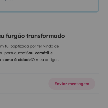
eu furgão transformado
m fui baptizada por ter vindo de
ou portuguesa!
Sou versátil e
o como à cidade!
O meu antigo
me rapidamente de uma
artimentos, de onde
ita portátil ou se monta uma
Enviar mensagem
ptar um chuveiro para tomar
eição está bem equipada com um
odos os utensílios de cozinha.
a de lítio que garantem uma