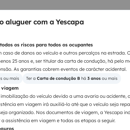
está disponível a 220V e a
r, cá de casa!
Preparada para
no aluguer com a Yescapa
. Sou alta, mas apesar de ter
is não tenho redutoras. Não me
a ultrapassá-los.
Tenho no meu
todos os riscos para todos os ocupantes
judar na viagem, guia de parque
 caso de danos ao veículo e outros percalços na estrada. 
meus donos terão todo o gosto
menos 25 anos e, ser titular da carta de condução, há pelo 
 um auto-rádio com carplay!
nsão. As garantias cobrem eventos de carácter acidental.
 assistente de navegação e GPS:
os ou mais
Ter a 
Carta de condução B
 há 
3 anos
 ou mais
urem uma autocaravana maior e
m viagem
a Mobi, uma Hymer Clássica
imobilização do veículo devido a uma avaria ou acidente, 
casa, cada uma com as suas
Kit de louça
istência em viagem irá auxiliá-lo até que o veículo seja rep
á-lo estacionado em frente à
Consumíveis
seja organizado. Nos documentos de viagem, a Yescapa ind
autocarro é o nº 47, da
Direcção assistida
a assistência em viagem e todas as etapas a seguir.
te disponibilidade, de o local
Câmara traseira
eguros
5€ cada pick up.
Até breve!