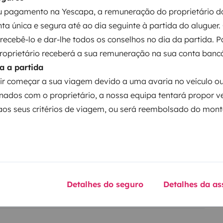
 pagamento na Yescapa, a remuneração do proprietário do
ta única e segura até ao dia seguinte à partida do aluguer.
ntos
á recebê-lo e dar-lhe todos os conselhos no dia da partida. 
proprietário receberá a sua remuneração na sua conta bancá
a a partida
Data de circulação
ir começar a sua viagem devido a uma avaria no veículo o
2008
nados com o proprietário, a nossa equipa tentará propor v
Altura
os seus critérios de viagem, ou será reembolsado do mont
2,45 m
ticas
Detalhes do seguro
Detalhes da as