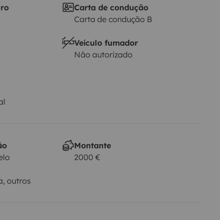
iro
Carta de condução
Carta de condução B
Veículo fumador
Não autorizado
al
ão
Montante
elo
2000 €
a, outros