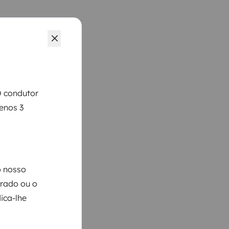
O condutor
menos 3
o nosso
arado ou o
ica-lhe