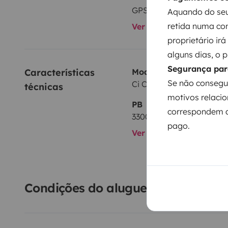
GPS
Aquando do seu
retida numa con
Ver todos os equipame
proprietário ir
alguns dias, o 
Segurança par
Características 
Modelo
Se não consegu
Ci Citroën jumper
técnicas
motivos relacio
PB
correspondem a
3300 kg
pago.
Ver todas as caracterís
Condições do aluguer