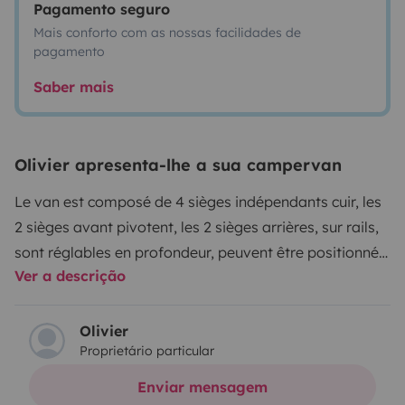
Pagamento seguro
Mais conforto com as nossas facilidades de
pagamento
Saber mais
Olivier apresenta-lhe a sua campervan
Le van est composé de 4 sièges indépendants cuir, les
2 sièges avant pivotent, les 2 sièges arrières, sur rails,
sont réglables en profondeur, peuvent être positionnés
Ver a descrição
en quinconce où supprimés au besoin, le tout autour
d'une table amovible.
Un réfrigérateur 40 litres, un évier et une plaque de
Olivier
Proprietário particular
cuisson gaz sont disponibles à toutes heures pour
assurer la restauration.
Enviar mensagem
Une douchette extérieure, très pratique, permet de