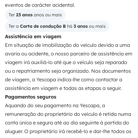
Primeiros passos de autocaravana
eventos de carácter acidental.
Os comentários dos nossos utilizadores
Ter 
23 anos
 anos ou mais
Ajuda locatário
Ter a 
Carta de condução B
 há 
3 anos
 ou mais
Assistência em viagem
Em situação de imobilização do veículo devido a uma
PROPRIETÁRIOS
avaria ou acidente, o nosso parceiro de assistência em
viagem irá auxiliá-lo até que o veículo seja reparado
Criar um anúncio
ou o repatriamento seja organizado. Nos documentos
Contrato de aluguer
de viagem, a Yescapa indica-lhe como contactar a
assistência em viagem e todas as etapas a seguir.
Seguro de aluguer
Pagamentos seguros
Assistências de aluguer
Aquando do seu pagamento na Yescapa, a
Ajuda proprietário
remuneração do proprietário do veículo é retida numa
conta única e segura até ao dia seguinte à partida do
aluguer. O proprietário irá recebê-lo e dar-lhe todos os