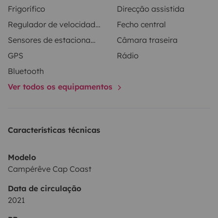
Frigorífico
Direcção assistida
chauffants, accoudoirs, système de navigation et
Regulador de velocidade / Cruise Control
Fecho central
caméra de recul, rayon de braquage génial.
Sensores de estacionamento
Câmara traseira
GPS
Rádio
Bluetooth
Ver todos os equipamentos
Características técnicas
Modelo
Campérêve Cap Coast
Data de circulação
2021