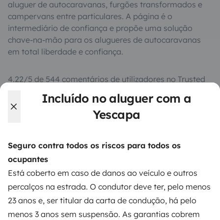
aluguer de autocaravanas, furgões transformados e
campervans entre particulares. A página é o
intermediário de confiança e propõe uma solução
chave-na-mão para os alugueres de autocaravanas
em total liberdade e confiança.
4.22/5 de 544 comentários de utilizadores no Trusted
Shops
Incluído no aluguer com a
Yescapa
Instagram
X
Pinterest
Facebook
Seguro contra todos os riscos para todos os
ocupantes
ALUGUER DE AUTOCARAVANAS
Está coberto em caso de danos ao veículo e outros
Como funciona?
percalços na estrada. O condutor deve ter, pelo menos
23 anos e, ser titular da carta de condução, há pelo
Alugar uma autocaravana
menos 3 anos sem suspensão. As garantias cobrem