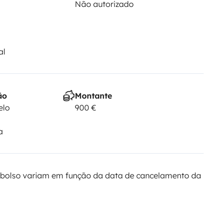
Não autorizado
al
ão
Montante
elo
900 €
a
bolso variam em função da data de cancelamento da