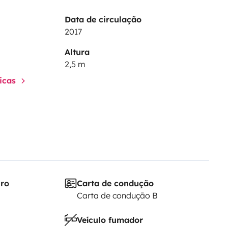
Data de circulação
2017
Altura
2,5 m
ticas
iro
Carta de condução
Carta de condução B
Veículo fumador