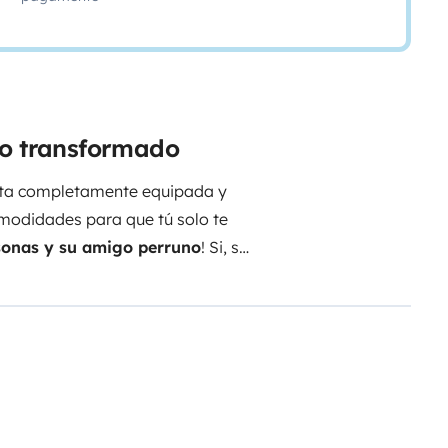
ão transformado
neta completamente equipada y
modidades para que tú solo te
sonas y su amigo perruno
! Si, si,
sta cocinar mientras disfrutas de
fogones a gas + fregadero
y
l exterior debajo de su
toldo con
 mar. Si te gusta acompañar esta
gracias a nuestra
nevera
la montaña o un baño en el mar,
l exterior como en el interior
.