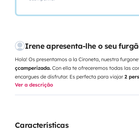
Irene apresenta-lhe o seu furg
Hola! Os presentamos a la Cironeta, nuestra furgo
çcamperizada.
Con ella te ofreceremos todas las co
encargues de disfrutar. Es perfecta para viajar
2 per
Ver a descrição
admitimos perros!
¿Cuál es su equipamiento?
Si te gu
unas grandes vistas, aquí podrás hacer uso de sus
2 
comer, tanto en su mesa comedor interior, como en e
luz exterior
, mientras contemplas las montañas o el
comida con 2 cervecitas bien fresquitas, lo tendrás 
Características
congelador de 85L
.
Además, después de una ruta en 
podrás darte una
ducha de agua caliente tanto en e