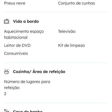
4.22/5 de 544 comentários de utilizadores no Trusted
Pneus neve
Conjunto de cunhas
Shops
Vida a bordo
Instagram
X
Pinterest
Facebook
Aquecimento espaço
Televisão
habitacional
ALUGUER DE AUTOCARAVANAS
Leitor de DVD
Kit de limpeza
Como funciona?
Consumíveis
Alugar uma autocaravana
Cozinha/ Área de refeição
Primeiros passos de autocaravana
Número de lugares para
Os comentários dos nossos utilizadores
refeição
Ajuda locatário
2
Casa de banho