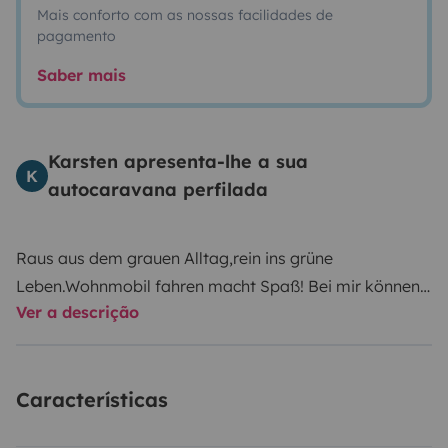
Mais conforto com as nossas facilidades de
pagamento
Saber mais
Karsten apresenta-lhe a sua
K
autocaravana perfilada
Raus aus dem grauen Alltag,rein ins grüne
Leben.Wohnmobil fahren macht Spaß! Bei mir können
Ver a descrição
Sie das Womo mieten und einen erholsamen Camping
Urlaub genießen.Es ist ideal f.4-6pers.
ausgerichtet.Hund und Katz hat auch sein Spaß!Mit
Características
allem ausgestattet was man zum Campen benötigt.Er
ist kompakt,nicht zu riesig,wendig und sparsam.