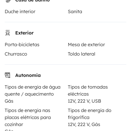
PROPRIETÁRIOS
Duche interior
Sanita
Criar um anúncio
Contrato de aluguer
Exterior
Seguro de aluguer
Porta-bicicletas
Mesa de exterior
Assistências de aluguer
Churrasco
Toldo lateral
Ajuda proprietário
Autonomia
Tipos de energia de água
Tipos de tomadas
quente / aquecimento
eléctricas
Modos de pagamento seguros
Gás
12V, 222 V, USB
Tipos de energia nas
Tipos de energia do
Pagamento em prestações
placas elétricas para
frigorífica
cozinhar
12V, 222 V, Gás