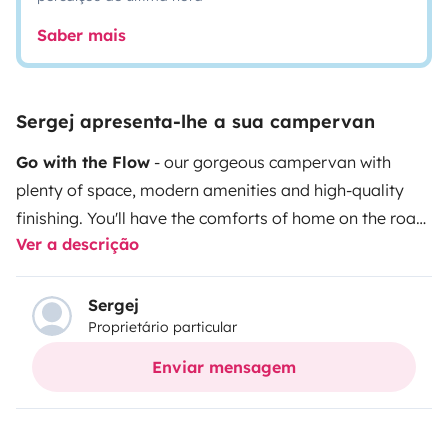
Saber mais
Sergej apresenta-lhe a sua campervan
Go with the Flow
- our gorgeous campervan with
plenty of space, modern amenities and high-quality
finishing. You'll have the comforts of home on the road,
Ver a descrição
and the freedom to pack up and head out in search of
new sceneries when the mood arises. Drop us a line
with your dates plus questions, and let Flow be your
Sergej
Proprietário particular
home away from home.
Enviar mensagem