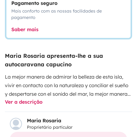
Pagamento seguro
Mais conforto com as nossas facilidades de
pagamento
Saber mais
Maria Rosaria apresenta-lhe a sua
autocaravana capucino
La mejor manera de admirar la belleza de esta isla,
vivir en contacto con la naturaleza y conciliar el sueño
y despertarse con el sonido del mar, la mejor manera
Ver a descrição
de experimentar todas estas emociones es hacerlo en
una Autocaravana,
respetando el medio ambiente y
las normas.
Esta es la mejor manera de disfrutar
Maria Rosaria
Proprietário particular
realmente de esta maravillosa isla.
Esta Autocaravana te ofrece todo lo qué necesitas y es