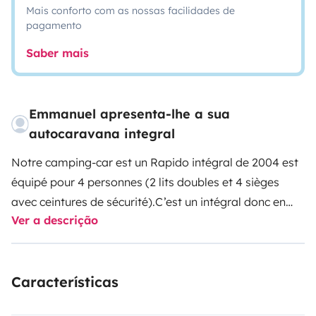
Mais conforto com as nossas facilidades de
pagamento
Saber mais
Emmanuel apresenta-lhe a sua
autocaravana integral
Notre camping-car est un Rapido intégral de 2004 est
équipé pour 4 personnes (2 lits doubles et 4 sièges
avec ceintures de sécurité).
C’est un intégral donc en
Ver a descrição
mode jour, il y a une chambre et un salon et en mode
nuit, le salon est partiellement couvert par un lit qui
descend sur les sièges conducteurs et
Características
passagers.
Moteur : 2.8 L Ducato boite auto très
fiable
Climatisation porteur et cabine (si branché en