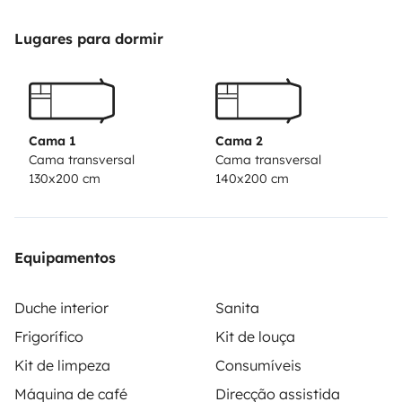
220v)
Salle de bain : douche et WC séparés + douche
extérieure
Chambre : lit 2 places + Salon : 6 places + lit 2
Lugares para dormir
places
panneaux solaires / 130 l eau douce / chauffe
eau / chauffage
Complètement équipé : cuisine + table
extérieure + chaises
Protection de matelas
Services en
options sur demande
Prise en charge gare St-charles
Cama 1
Cama 2
ou Aéroport de Marseille
Siège enfant et filet antichute
Cama transversal
Cama transversal
130x200 cm
140x200 cm
de lit
Draps / Couvertures-Oreillers et serviettes de
bain
Vélos
Nettoyage de retour
Equipamentos
Duche interior
Sanita
Frigorífico
Kit de louça
Kit de limpeza
Consumíveis
Máquina de café
Direcção assistida