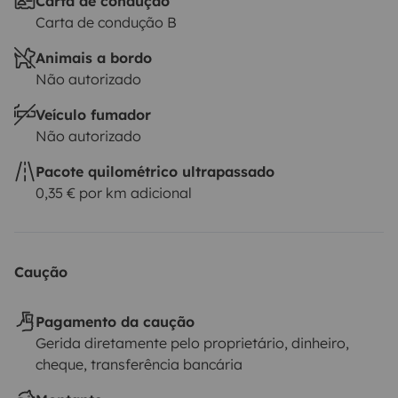
Carta de condução
majorité des hôtels (et sans check-out à 10h00)
✔ la
Carta de condução B
liberté totale (sans pénalités pour arrivée tardive)
Animais a bordo
Não autorizado
Veículo fumador
Não autorizado
Pacote quilométrico ultrapassado
0,35 € por km adicional
Caução
Pagamento da caução
Gerida diretamente pelo proprietário, dinheiro,
cheque, transferência bancária