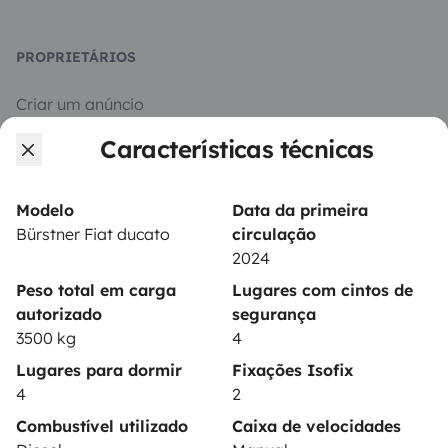
PROPRIETÁRIOS
Criar um anúncio
Características técnicas
Contrato de aluguer
Seguro de aluguer
Modelo
Data da primeira
Assistências de aluguer
Bürstner Fiat ducato
circulação
2024
Ajuda proprietário
Peso total em carga
Lugares com cintos de
autorizado
segurança
3500 kg
4
Lugares para dormir
Fixações Isofix
Modos de pagamento seguros
4
2
Combustível utilizado
Caixa de velocidades