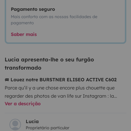
Pagamento seguro
Mais conforto com as nossas facilidades de
pagamento
Saber mais
Lucia apresenta-lhe o seu furgão
transformado
🚐
Louez notre BURSTNER ELISEO ACTIVE C602
Parce qu’il y a une chose encore plus chouette que
regarder des photos de van life sur Instagram : la
Ver a descrição
vivre.
📍 Départ :
Pyrénées-Orientales (66)
Point
stratégique entre mer, montagne, lacs, tapas, et
aventures non planifiées.
🛏️
Dormir ailleurs, mais
Lucia
Proprietário particular
mieux
Ici, on ne “dort pas approximativement”, on dort