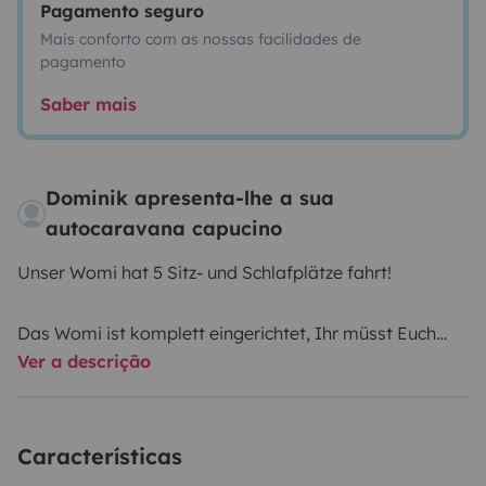
Pagamento seguro
Mais conforto com as nossas facilidades de
pagamento
Saber mais
Dominik apresenta-lhe a sua
autocaravana capucino
Unser Womi hat 5 Sitz- und Schlafplätze fahrt!
Das Womi ist komplett eingerichtet, Ihr müsst Euch
Ver a descrição
also um nichts weiter kümmern lediglich persönliche
Dinge, Bettzeug und Handtücher sind mit zubringen,
einsteigen, wohlfühlen und losfahren.
Características
- Womi ist auf Renault-Master-Basis