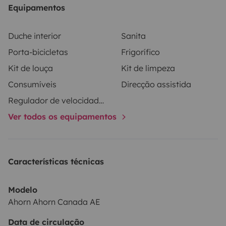
Equipamentos
- Rückfahrkamera
- Insektenschutz und Verdunkelungsplissees an allen
Duche interior
Sanita
Wohnraumfenstern, Dachluken
Porta-bicicletas
Frigorífico
und Eingangstür
Kit de louça
Kit de limpeza
- Heckstützen manuell
Consumíveis
Direcção assistida
- Navigation- Alden TV mit 24' Bildschirm-
Sicherheitsbügel/Einstiegshilfe an Wohnraumtür-
Regulador de velocidade / Cruise Control
Autark Lithium-Paket - Radträger für 3 Fahrräder (auch
Ver todos os equipamentos
für 2 E-Bikes geeignet)- Auffahrkeile - Warnschild
Radträger (für Italien und Spanien)- Verdunkelung bzw.
Sonnenschutz für Fahrerhaus (außen)-
Características técnicas
Schutzabdeckung für Fahrräder auf Träger- Gaswarner
Modelo
Ahorn Ahorn Canada AE
Unsere Service beinhaltet:• 1 x 11 kg. Gasflasche (auf
Data de circulação
Wunsch 2stück)• Toilettenchemie