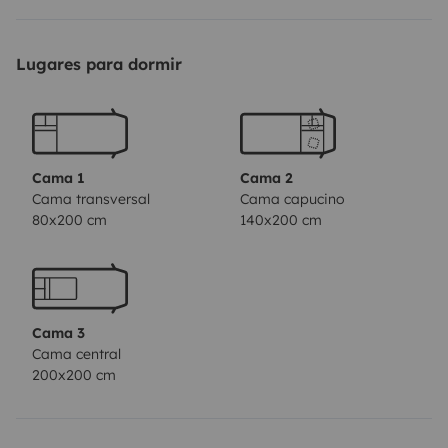
- Diesel, 165PS
- 2 Achsen
Lugares para dormir
- Euro 6d, grüne Plakette
- Schaltgetriebe
- Tempomat
- Länge x Breite x Höhe - 7,47m x 2,34m x 3,06m
Cama 1
Cama 2
- 5 Schlafplätze
Cama transversal
Cama capucino
80x200 cm
140x200 cm
- Dusche und WC separat (SOG Entlüftung)
Zusätzliche Ausstattungen:
- Renault-Chassis Paket (u.a. Armlehnen, Tempomat,
Cama 3
Hill-Start-Assist, Fahrerhaus Klimaanlage)
Cama central
- Design-Paket (Stoßstange in weiß, Fahrersitze in
200x200 cm
Wohnraumdesign)
- Großer Kühlschrank mit Gefrierfach
- Markise 4m