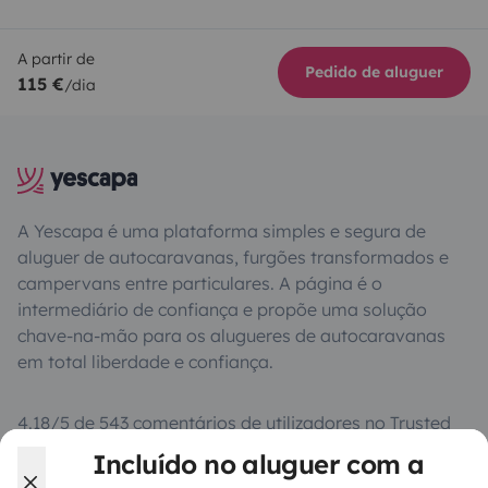
A partir de
Pedido de aluguer
115 €
/dia
A Yescapa é uma plataforma simples e segura de
aluguer de autocaravanas, furgões transformados e
campervans entre particulares. A página é o
intermediário de confiança e propõe uma solução
chave-na-mão para os alugueres de autocaravanas
em total liberdade e confiança.
4.18/5 de 543 comentários de utilizadores no Trusted
Shops
Incluído no aluguer com a