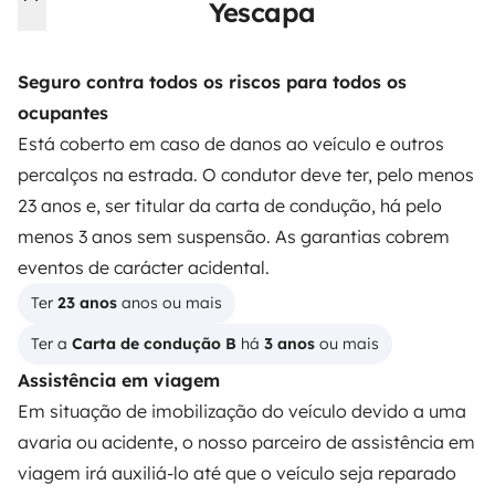
Yescapa
Instagram
X
Pinterest
Facebook
Seguro contra todos os riscos para todos os
ocupantes
ALUGUER DE AUTOCARAVANAS
Está coberto em caso de danos ao veículo e outros
Como funciona?
percalços na estrada. O condutor deve ter, pelo menos
23 anos e, ser titular da carta de condução, há pelo
Alugar uma autocaravana
menos 3 anos sem suspensão. As garantias cobrem
Primeiros passos de autocaravana
eventos de carácter acidental.
Os comentários dos nossos utilizadores
Ter 
23 anos
 anos ou mais
Ajuda locatário
Ter a 
Carta de condução B
 há 
3 anos
 ou mais
Assistência em viagem
Em situação de imobilização do veículo devido a uma
PROPRIETÁRIOS
avaria ou acidente, o nosso parceiro de assistência em
viagem irá auxiliá-lo até que o veículo seja reparado
Criar um anúncio