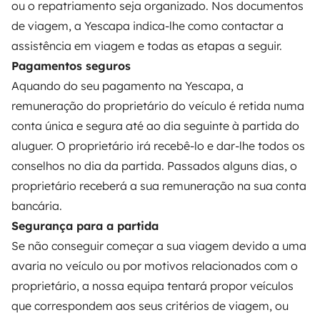
ou o repatriamento seja organizado. Nos documentos
Contrato de aluguer
de viagem, a Yescapa indica-lhe como contactar a
assistência em viagem e todas as etapas a seguir.
Seguro de aluguer
Pagamentos seguros
Assistências de aluguer
Aquando do seu pagamento na Yescapa, a
Ajuda proprietário
remuneração do proprietário do veículo é retida numa
conta única e segura até ao dia seguinte à partida do
aluguer. O proprietário irá recebê-lo e dar-lhe todos os
conselhos no dia da partida. Passados alguns dias, o
proprietário receberá a sua remuneração na sua conta
Modos de pagamento seguros
bancária.
Segurança para a partida
Pagamento em prestações
Se não conseguir começar a sua viagem devido a uma
avaria no veículo ou por motivos relacionados com o
Descarregar na
Disponível na
proprietário, a nossa equipa tentará propor veículos
Apple Store
Google Play
que correspondem aos seus critérios de viagem, ou