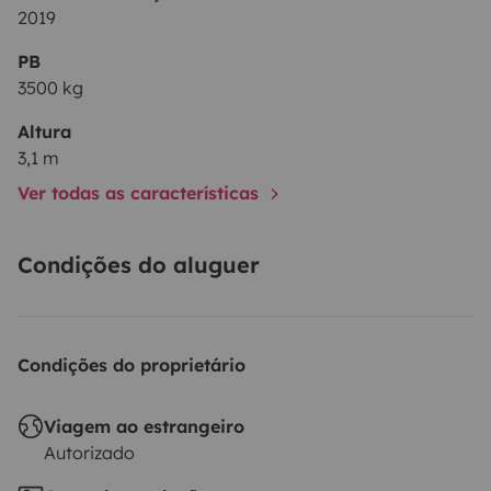
2019
• ausführliche Einweisung des Fahrzeugs
• Kabeltrommel
PB
3500 kg
• Wasserschlauch
• Adapter
Altura
• Kehrbesen und Schippe
3,1 m
• Warnwesten
Ver todas as características
• Tisch & Stühle mit Auflagen
• Geschirr & Besteck
Condições do aluguer
• Auffahrkeile
Hubstützen hinten
Fahrradträger für drei Fahrräder
Condições do proprietário
Viagem ao estrangeiro
Autorizado