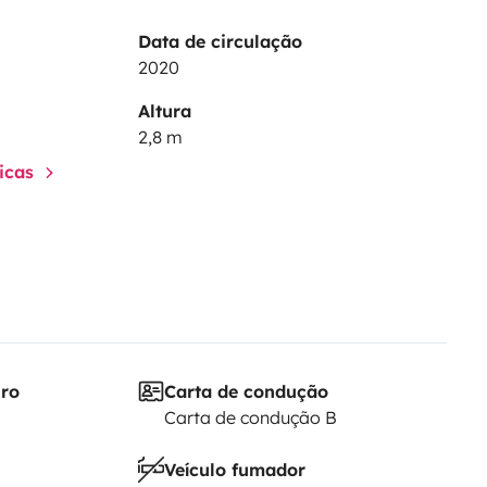
Data de circulação
2020
Altura
2,8 m
ticas
iro
Carta de condução
Carta de condução B
Veículo fumador