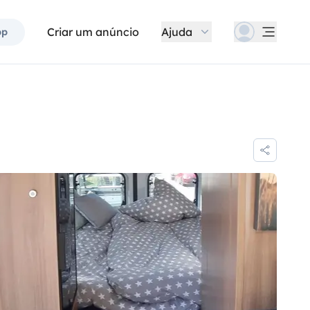
Criar um anúncio
Ajuda
pp