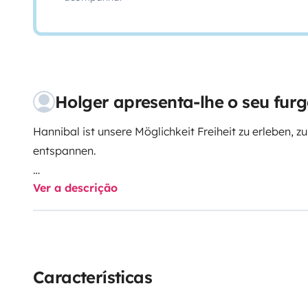
Holger apresenta-lhe o seu fur
Hannibal ist unsere Möglichkeit Freiheit zu erleben, z
entspannen.
Ver a descrição
Dies möchten wir mit Euch teilen.
Bei Fragen meldet euch gern
Características