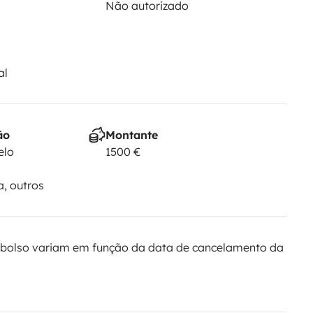
Não autorizado
al
ão
Montante
elo
1500 €
a, outros
bolso variam em função da data de cancelamento da