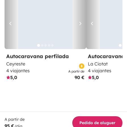
Autocaravana perfilada
Autocaravana 
Ceyreste
La Ciotat
4 viajantes
4 viajantes
A partir de
5,0
90 €
5,0
A partir de
Pedido de aluguer
95 €
/dia