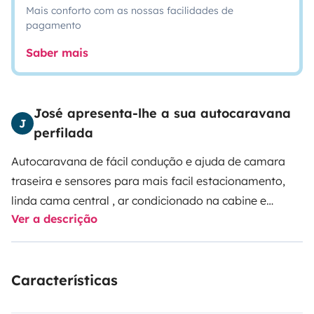
Mais conforto com as nossas facilidades de
pagamento
Saber mais
José apresenta-lhe a sua autocaravana
J
perfilada
Autocaravana de fácil condução e ajuda de camara
traseira e sensores para mais facil estacionamento,
linda cama central , ar condicionado na cabine e
Ver a descrição
aquecimento a gasoleo no habitáculo ,motor 2.2 com
140 cv excelente
Características