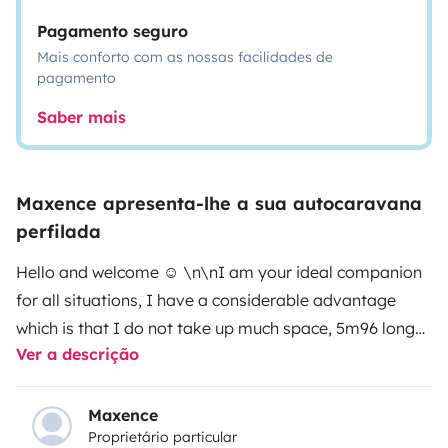
Pagamento seguro
Mais conforto com as nossas facilidades de
pagamento
Saber mais
Maxence apresenta-lhe a sua autocaravana
perfilada
Hello and welcome ☺️ \n\nI am your ideal companion
for all situations, I have a considerable advantage
which is that I do not take up much space, 5m96 long
Ver a descrição
and 2m90 high, very practical for parking and, best of
all, I have lots of storage. (a wardrobe, storage
furniture, a beautiful column with shelf)\nmy owner left
Maxence
Proprietário particular
me original thanks to the manufacturer dethleffs I am