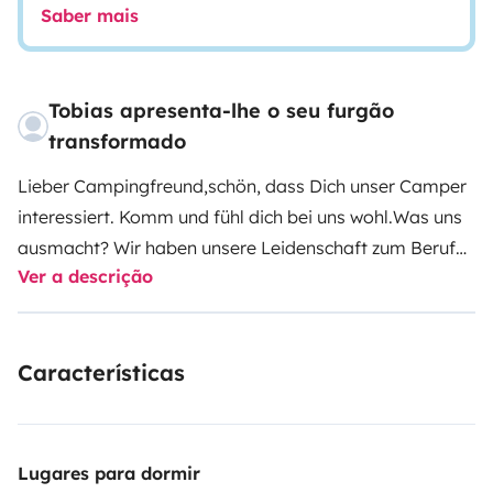
Saber mais
Tobias apresenta-lhe o seu furgão
transformado
Lieber Campingfreund,
schön, dass Dich unser Camper
interessiert.
Komm und fühl dich bei uns wohl.
Was uns
ausmacht? Wir haben unsere Leidenschaft zum Beruf
Ver a descrição
gemacht und nehmen uns viel Zeit, damit Dein
Campingurlaub unvergesslich wird.
Sowohl 'alte Hasen'
als auch Campingneulinge sind bei uns ♥-lich
Características
Willkommen.
Mit seinem variablem Innenraum‐Konzept
ist der BOXLIFE 630 perfekt geeignet für einen
entspannten Urlaub. Hier findet jeder sein passendes
Lieblingsplätzchen und genügend Stauraum für alle
Lugares para dormir