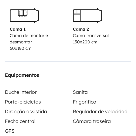
Gepäckstücke, die mit auf Reisen gehen müssen.
Wir
haben unsere Leidenschaft zum Beruf gemacht - komm
vorbei und wir schicken Dich in den Urlaub
Cama 1
Cama 2
Cama de montar e
Cama transversal
desmontar
150x200 cm
60x180 cm
Equipamentos
Duche interior
Sanita
Porta-bicicletas
Frigorífico
Direcção assistida
Regulador de velocidade / Cruise Control
Fecho central
Câmara traseira
GPS