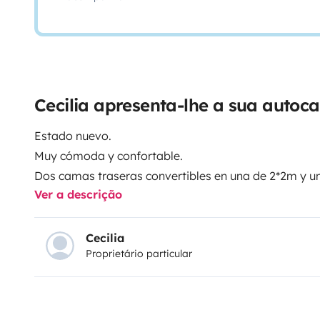
Cecilia apresenta-lhe a sua autoc
Estado nuevo.
Muy cómoda y confortable.
Dos camas traseras convertibles en una de 2*2m y un
Ver a descrição
Nevera de 150 litros.
Menaje de cocina .
Ropa de cama.
Cecilia
Proprietário particular
Mesa y sillas de exterior.
Kit para llenado de aguas
Calzos.
Alarma de escape de gas.