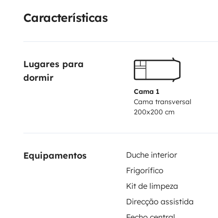
Cierres de seguridad en todas las puertas.
Características
Alarma vehículo conectable incluso cuando estás de
Cámara de marcha atrás.
Servicio de entrega en aeropuerto 80€.
Lugares para 
Estacionamiento del vehículo partícula en el lugar d
dormir
Cama 1
Cama transversal
200x200 cm
Equipamentos
Duche interior
Frigorífico
Kit de limpeza
Direcção assistida
Fecho central