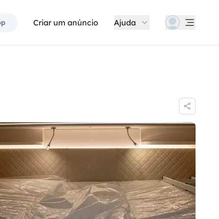
Criar um anúncio
Ajuda
pp