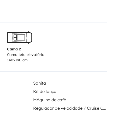
ntro del mismo.
e recogida de la autocaravana.
Cama 2
Cama teto elevatório
140x190 cm
Sanita
Kit de louça
Máquina de café
Regulador de velocidade / Cruise Control