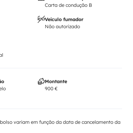
Carta de condução B
Veículo fumador
Não autorizado
al
ão
Montante
elo
900 €
bolso variam em função da data de cancelamento da