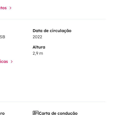
ntos
Data de circulação
0SB
2022
Altura
2,9 m
ticas
iro
Carta de condução