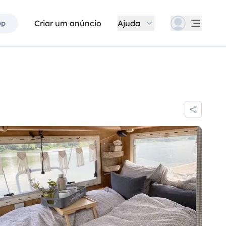
Criar um anúncio
Ajuda
pp