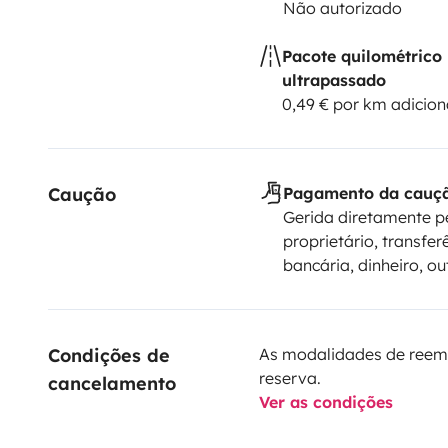
Não autorizado
Pacote quilométrico
ultrapassado
0,49 € por km adicion
Caução
Pagamento da cauç
Gerida diretamente p
proprietário, transfer
bancária, dinheiro, ou
Condições de 
As modalidades de reem
reserva.
cancelamento
Ver as condições