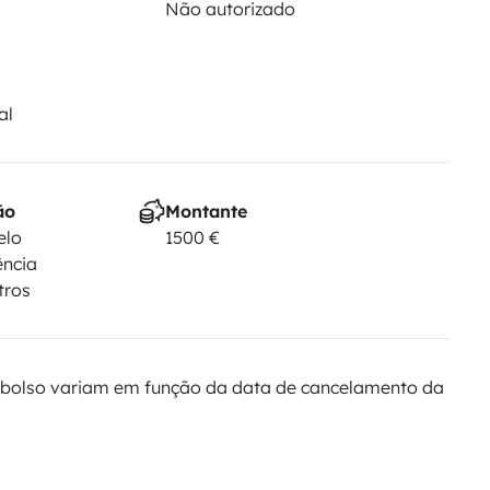
Não autorizado
al
ão
Montante
elo
1500 €
ência
tros
bolso variam em função da data de cancelamento da