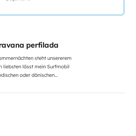
ravana perfilada
Sommernächten steht unsererem
 liebsten lässt mein Surfmobil
wedischen oder dänischen
htet, freut er sich definitiv
eimat näherzubringen und sich
 lassen.
Dieses Wohnmobil ist
rend der Fahrt vorne
hen Platz zum Schlafen.
Zeigt die
em machen. Zum Kochen gibt es