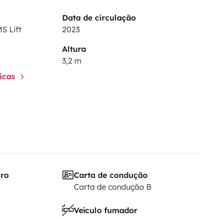
Data de circulação
S Lift
2023
Altura
3,2 m
ticas
iro
Carta de condução
Carta de condução B
Veículo fumador