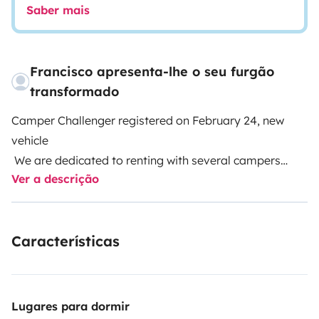
Saber mais
Francisco apresenta-lhe o seu furgão
transformado
Camper Challenger registered on February 24, new
vehicle
We are dedicated to renting with several campers
Ver a descrição
available and experience in the sector. We adapt to
your trip, we can deliver and pick up 7 days a week.
Our camper is fully equipped, dishes, frying pan,
Características
casserole
Stationary heating, hot water, shower, integrated toilet
2 transverse double beds
Lugares para dormir