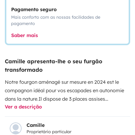
Pagamento seguro
Mais conforto com as nossas facilidades de
pagamento
Saber mais
Camille apresenta-lhe o seu furgão
transformado
Notre fourgon aménagé sur mesure en 2024 est le
compagnon idéal pour vos escapades en autonomie
dans la nature.
Il dispose de 3 places assises
Ver a descrição
homologuées. L'habitacle de conduite est confortable
avec chauffage et climatisation, caméra de recul,
bluetooth et espaces de rangement.
Le van dispose
Camille
Proprietário particular
d’un couchage double ainsi qu’une possibilité de