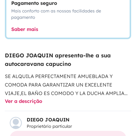
Pagamento seguro
Mais conforto com as nossas facilidades de
pagamento
Saber mais
DIEGO JOAQUIN apresenta-lhe a sua
autocaravana capucino
SE ALQUILA PERFECTAMENTE AMUEBLADA Y
COMODA PARA GARANTIZAR UN EXCELENTE
VIAJE,EL BAÑO ES COMODO Y LA DUCHA AMPLIA
Ver a descrição
PARA MAYOR CONFORT.ES UNA AUTOCARAVANA
AUTOEFICIENTE Y MUY MODERNA.SE HACE
CONTRATO DE ALQUILER PARA MAYOR
DIEGO JOAQUIN
Proprietário particular
TRANQUILIDAD DE VIAJE.