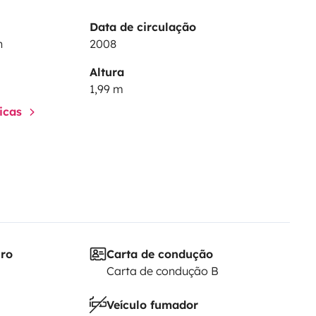
Data de circulação
h
2008
Altura
1,99 m
ticas
iro
Carta de condução
Carta de condução B
Veículo fumador