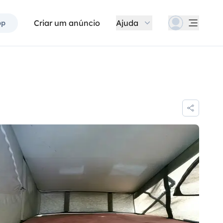
Criar um anúncio
Ajuda
pp