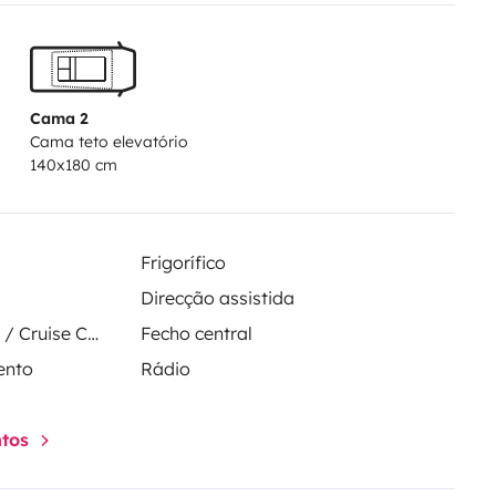
Cama 2
Cama teto elevatório
140x180 cm
Frigorífico
Direcção assistida
Regulador de velocidade / Cruise Control
Fecho central
ento
Rádio
ntos