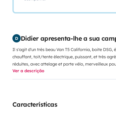
Didier apresenta-lhe a sua ca
D
Il s'agit d'un très beau Van T5 California, boite DSG, é
chauffant, toit/tente électrique, puissant, et très ag
réduites, avec attelage et porte vélo, merveilleux po
Ver a descrição
plus si affinité.
Características