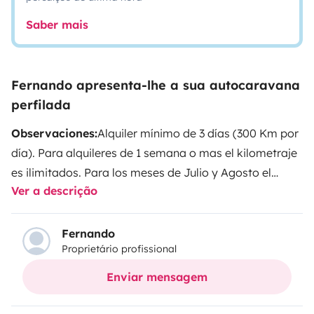
Saber mais
Fernando apresenta-lhe a sua autocaravana
perfilada
Observaciones:
Alquiler mínimo de 3 días (300 Km por
día). Para alquileres de 1 semana o mas el kilometraje
es ilimitados. Para los meses de Julio y Agosto el
Ver a descrição
alquiler mínimo es de una semana. Incluido en el
precio seguro a todo riesgo con franquicia de 800
Euros. Para tema mascotas consultar
Equipación y
Fernando
Proprietário profissional
servicios opcionales:
Ropa de cama, Toallas, alquiler
sillas de niño/a, servicio de 1ªcompra (máximo 15
Enviar mensagem
artículos), servicio de limpieza interior y exterior,
alquiler de GPS
Equipación y servicios incluidos en