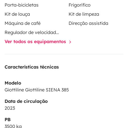
Porta-bicicletas
Frigorífico
un suplemento queda una cama XXL 200x220. Cama
Kit de louça
Kit de limpeza
basculante 140x200. Deposito aguas limpias en litros
100. Deposito aguas grises calentado lt100. Nevera
Máquina de café
Direcção assistida
trivalente automatica150
Regulador de velocidade / Cruise Control
Ver todos os equipamentos
Características técnicas
Modelo
Giottiline Giottiline SIENA 385
Data de circulação
2023
PB
3500 kg