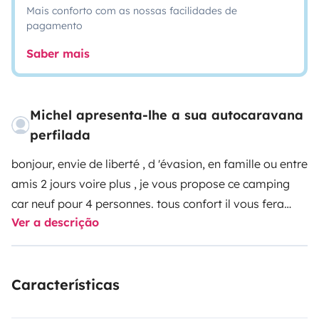
Mais conforto com as nossas facilidades de
pagamento
Saber mais
Michel apresenta-lhe a sua autocaravana
perfilada
bonjour, envie de liberté , d 'évasion, en famille ou entre
amis 2 jours voire plus , je vous propose ce camping
car neuf pour 4 personnes. tous confort il vous fera
Ver a descrição
passé des vacances inoubliables en
familles
équipement intérieur:
1 lit double central
160x190 (les draps ne sont pas fournis)
1 lit double
Características
pavillon électrique 160x190 (les draps ne sont pas
fournis)
douche séparés des WC ( les serviettes ne sont