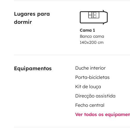
noch mal zusätzlich mit einem Vorhang das 'Badezim
Lugares para 
Das hintere Bett ist mit einer Länge von 210m perfekt
dormir
Nutzbar als zwei Einzelbetten oder kann mit einem e
werden.
Cama 1
Banco cama
Automatische TV Sat- Anlage ist gut verstaut
140x200 cm
Equipamentos
Duche interior
Porta-bicicletas
Kit de louça
Direcção assistida
Fecho central
Ver todos os equipame