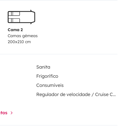
mer' abtrennen.
 um extra Beinfreiheit zu haben.
xtra Matratzen Stück verbunden
Cama 2
Camas gémeas
200x210 cm
Sanita
Frigorífico
Consumíveis
Regulador de velocidade / Cruise Control
ntos