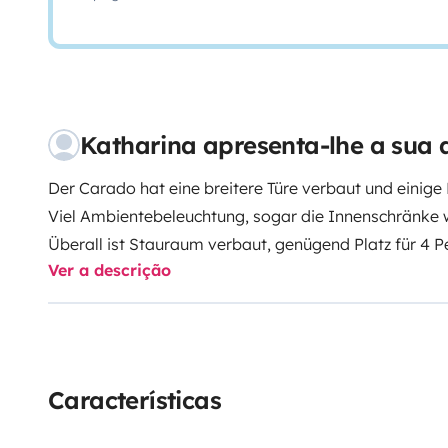
Katharina apresenta-lhe a sua 
Der Carado hat eine breitere Türe verbaut und einige 
Viel Ambientebeleuchtung, sogar die Innenschränke
Überall ist Stauraum verbaut, genügend Platz für 4 
Ver a descrição
unterzubekommen. Jede Ecke wurde sinnvoll genutzt
Große L- Sitzgruppe und einem Großen Tisch der sich le
Über der Sitzgruppe ist das Hubbett versteckt und h
Die Kochnische verfügt über Ausreichend Platz für Vo
Kochutensilien.
Características
Großer Kühlschrank mit extra Gefrierfach
Das Highlight ist die zwischen Tür. Man hat zwei get