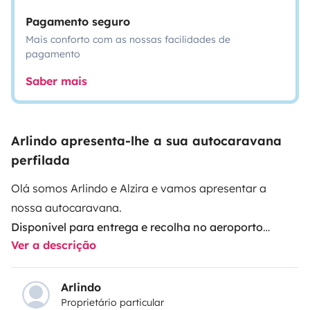
Pagamento seguro
Mais conforto com as nossas facilidades de
pagamento
Saber mais
Arlindo apresenta-lhe a sua autocaravana
perfilada
Olá somos Arlindo e Alzira e vamos apresentar a
nossa autocaravana.
Disponível para entrega e recolha no aeroporto
Ver a descrição
(Porto) mediante o pagamento de uma taxa.
Cabine
Arlindo
Proprietário particular
Ford Challenger
Motor 2.000 diesel 120CV
Radio