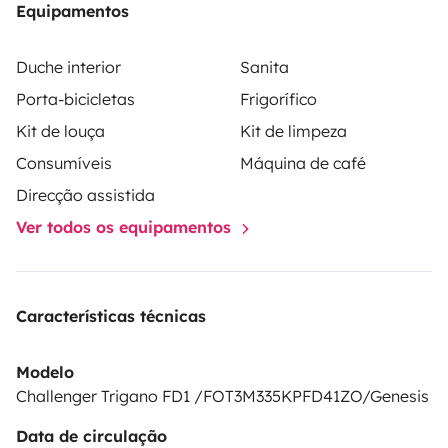
Equipamentos
TAXAS
Kit de roupa para 2 camas 35€
Kit toalhas casa de
Duche interior
Sanita
banho 20€
Limpeza. 40€
Depósito
Porta-bicicletas
Frigorífico
combustível meio 60€
Depósito combustível vazio
Kit de louça
Kit de limpeza
120€
Entrega no aeroporto (Porto) 50€
Recolha no
aeroporto (Porto) 50€
Bicicletas cada por aluguer.
Consumíveis
Máquina de café
25€
Caução 1.000€ pago em dinheiro ou transferência
Direcção assistida
3 dias antes da partida
NOTA: A caução será
Ver todos os equipamentos
devolvida passado 5 a 7 dias a seguir á entrega.
Características técnicas
Modelo
Challenger Trigano FD1 /FOT3M335KPFD41ZO/Genesis
Data de circulação