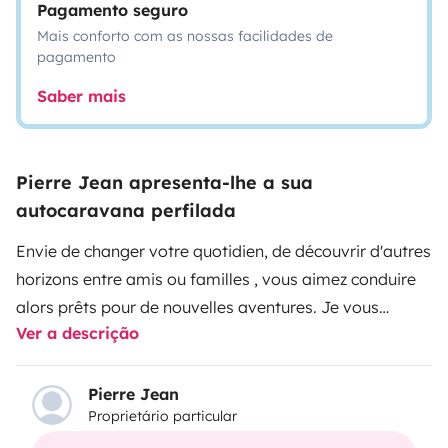
Pagamento seguro
Mais conforto com as nossas facilidades de
pagamento
Saber mais
Pierre Jean apresenta-lhe a sua
autocaravana perfilada
Envie de changer votre quotidien, de découvrir d'autres
horizons entre amis ou familles , vous aimez conduire
alors prêts pour de nouvelles aventures. Je vous
Ver a descrição
propose mon camping car de 6.50 M , 2.33 de large et 3
M de hauteur avec lit central arrière de 150 x 190 ,
réfrigérateur de 140 L avec freezer, 2 plaques gaz,
Pierre Jean
Proprietário particular
évier, cabinet de toilette, cafetière italienne, vaisselle
etc ....
store extérieur avec éclairage
Camping car 140