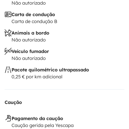
!
Plusieurs bacs afin d'y déposer des vêtements, des
Não autorizado
chaussures,
Une cachette top secrette afin d'y laisser le
Carta de condução
matériel important : ordi, appareil photo, drone..
Carta de condução B
Animais a bordo
Não autorizado
Veículo fumador
Não autorizado
Pacote quilométrico ultrapassado
0,25 € por km adicional
Caução
Pagamento da caução
Caução gerida pela Yescapa