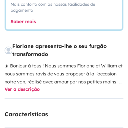
Mais conforto com as nossas facilidades de
pagamento
Saber mais
Floriane apresenta-lhe o seu furgão
transformado
☀️ Bonjour à tous ! Nous sommes Floriane et William et
nous sommes ravis de vous proposer à la l'occasion
notre van, réalisé avec amour par nos petites mains :
Ver a descrição
FLOWI 🚐
On ne vous propose pas uniquement un van...
nous vous proposons une expérience !
Nous vous
proposons de vous prêter tout ce dont vous avez
Características
besoin pour vos vacances : paddles, rollers, planche de
surf 🏄‍♂️, tapis de sport/yoga 🧘‍♀️et plein d'autres