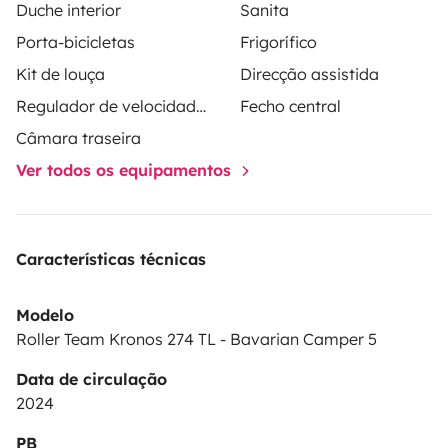
Boards, Sonnenliegen oder Bettwäsche an.
Natürlich ist
Duche interior
Sanita
eine Rückfahrkamera, Navi bzw. Monoceiver mit
Porta-bicicletas
Frigorífico
Anschluss des Handys für Google Maps, Tempomat
Kit de louça
Direcção assistida
und Zentralverriegelung – auch für die Aufbautür – am
Regulador de velocidade / Cruise Control
Fecho central
Start.
Abholung täglich von 15 bis 18 Uhr; Rückgabe
Câmara traseira
am letzten Miettag bis 10 Uhr. Nach Absprache sind
eventuell andere Zeiten möglich bzw. können halbe
Ver todos os equipamentos
Tage hinzugebucht werden.
Características técnicas
Modelo
Roller Team Kronos 274 TL - Bavarian Camper 5
Data de circulação
2024
PB