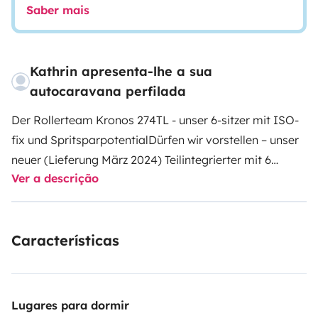
Saber mais
Kathrin apresenta-lhe a sua
autocaravana perfilada
Der Rollerteam Kronos 274TL - unser 6-sitzer mit ISO-
fix und Spritsparpotential
Dürfen wir vorstellen – unser
neuer (Lieferung März 2024) Teilintegrierter mit 6
Ver a descrição
Sitzplätzen und kraftvollen 170 PS. Ideal für Familien
mit vielen Kindern. Die Stockbetten im Font sind riesig
– ganz egal ob für groß oder klein. Für die Fahrt lässt
Características
sich das untere Bett wegklappen, sodass die
Heckgarage perfekt genutzt werden kann.
Das Hubbett
über der Dinette läßt sich elektrisch absenken und
bietet mit einer Größe von 190 x 160 cm sehr viel Platz.
Lugares para dormir