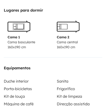
CONTROLE ETANCHEITE OK
LONGUEUR 7.49M
Lugares para dormir
LARGEUR 2.35M
HAUTEUR 2.90M
LIT CENTRAL
LIT DE PAVILLION
Cama 1
Cama 2
DOUCHE ET TOILETTE SEPARE
Cama basculante
Cama central
160x190 cm
160x190 cm
CHAUFFAGE TRUMA COMBI 6 GAZ
PRODUCTION D\'EAU CHAUDE
EQUIPEMENTS
PANNEAU SOLAIRE
Equipamentos
ANTENNE SAT AUTOMATIQUE
CAMERA DE RECUL
Duche interior
Sanita
STORE BANNE
Porta-bicicletas
Frigorífico
AUTORADIO
Kit de louça
Kit de limpeza
PORTE 4 VELOS
Máquina de café
Direcção assistida