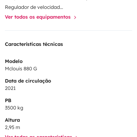
ANTENNE TERRESTRE
Regulador de velocidade / Cruise Control
GRAND FRIGO
Ver todos os equipamentos
CAMPING CAR ETAT PROCHE
Características técnicas
Modelo
Mclouis 880 G
Data de circulação
2021
PB
3500 kg
Altura
2,95 m
Ver todas as características