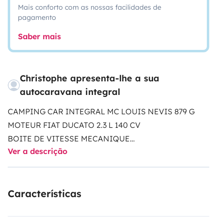
Mais conforto com as nossas facilidades de
pagamento
Saber mais
Christophe apresenta-lhe a sua
autocaravana integral
CAMPING CAR INTEGRAL MC LOUIS NEVIS 879 G
MOTEUR FIAT DUCATO 2.3 L 140 CV
BOITE DE VITESSE MECANIQUE
Ver a descrição
7 CV FISCAUX
5 PLACES CARTE GRISE
4 COUCHAGES
Características
COURROIE DE DISTRIBUTION OK
CONTROLE TECHNIQUE OK