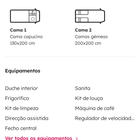
- TV na sala de estar
- Sistema de satélite totalmente automático
- Engate de reboque de 2500 kg
- 2 painéis solares de 120 watts
Cama 1
Cama 2
Cama capucino
Camas gémeas
130x200 cm
200x200 cm
Equipamentos
Duche interior
Sanita
Frigorífico
Kit de louça
Kit de limpeza
Máquina de café
Direcção assistida
Regulador de velocidade / Cruise Control
Fecho central
Ver todos os equipamentos