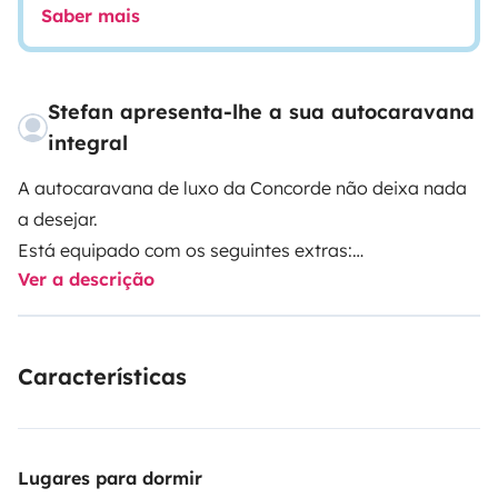
Saber mais
Stefan apresenta-lhe a sua autocaravana
integral
A autocaravana de luxo da Concorde não deixa nada
a desejar.
Está equipado com os seguintes extras:
Ver a descrição
- Máquina de lavar louça
- Aspirador central
- Sistema de macaco hidráulico
Características
- Depósito de água limpa de 350 litros
- Depósito de águas residuais de 200 litros
- Depósito de armazenamento de 150 litros
- TV no quarto
Lugares para dormir