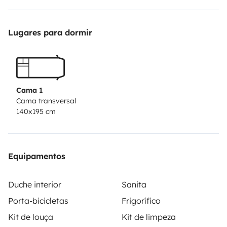
(bis 250 kg Gewicht) welche zusätzlich mit gebucht
werden kann.
Bis auf die Bettsachen (Decke, Kissen,
Lugares para dormir
Bezüge) und Handtücher ist in meinem Camper alles
enthalten.
Ich freu mich auf eure Fragen/ Anfragen und
versuche diese auch zeitnahe zu beantworten - gerne
auch via Telefon!
Viel Spaß beim Planen!
Cama 1
Benny
#nachderreiseistvorderreise
Cama transversal
140x195 cm
Equipamentos
Duche interior
Sanita
Porta-bicicletas
Frigorífico
Kit de louça
Kit de limpeza