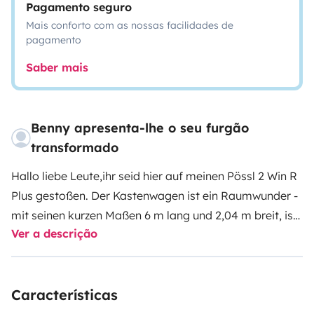
Pagamento seguro
Mais conforto com as nossas facilidades de
pagamento
Saber mais
Benny apresenta-lhe o seu furgão
transformado
Hallo liebe Leute,
ihr seid hier auf meinen Pössl 2 Win R
Plus gestoßen. Der Kastenwagen ist ein Raumwunder -
mit seinen kurzen Maßen 6 m lang und 2,04 m breit, ist
Ver a descrição
er ein super kompakter und von mir voll ausgestatteter
Van. Der R Plus verfügt, wie auf dem Bild (Grundriss) zu
sehen über einen großen Kühlschrank und über die
Características
große Raumdusche. Des Weiteren hat er eine Markise,
2- Fach Fahrradträger oder auch eine Motorradbühne