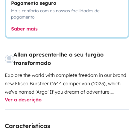
Pagamento seguro
Mais conforto com as nossas facilidades de
pagamento
Saber mais
Allan apresenta-lhe o seu furgão
transformado
Explore the world with complete freedom in our brand
new Eliseo Burstner C644 camper van (2023), which
we've named 'Argo'.
If you dream of adventure,
Ver a descrição
discovering landscapes, or simply ensuring you have a
roof over your head during your travels, Argo is the
perfect travel companion. It offers a blend of comfort,
Características
luxury, practicality, discretion, and plenty of style.
The
advantage over a traditional motorhome? Discretion!