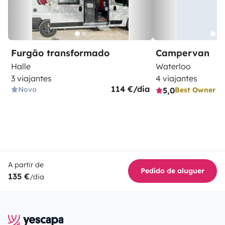
Furgão transformado
Campervan
Halle
Waterloo
3 viajantes
4 viajantes
114 €/dia
Novo
5,0
Best Owner
A partir de
Pedido de aluguer
135 €
/dia