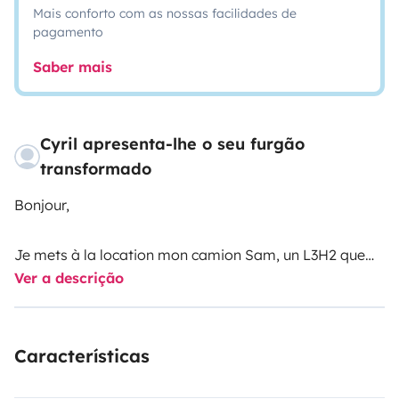
Mais conforto com as nossas facilidades de
pagamento
Saber mais
Cyril apresenta-lhe o seu furgão
transformado
Bonjour,
Je mets à la location mon camion Sam, un L3H2 que
Ver a descrição
j’ai aménagé moi-même. Il est simple d’utilisation et
très pratique pour vos escapades.
Características
À l’avant :
• Poste de conduite équipé d’un écran avec Bluetooth