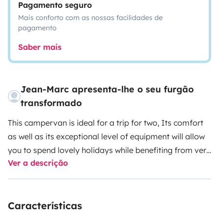
Pagamento seguro
Mais conforto com as nossas facilidades de
pagamento
Saber mais
Jean-Marc apresenta-lhe o seu furgão
transformado
This campervan is ideal for a trip for two, Its comfort
as well as its exceptional level of equipment will allow
you to spend lovely holidays while benefiting from very
Ver a descrição
good autonomy. Possibility of keeping your vehicle
with us during your trip, or pickup you AT the airport.
Características