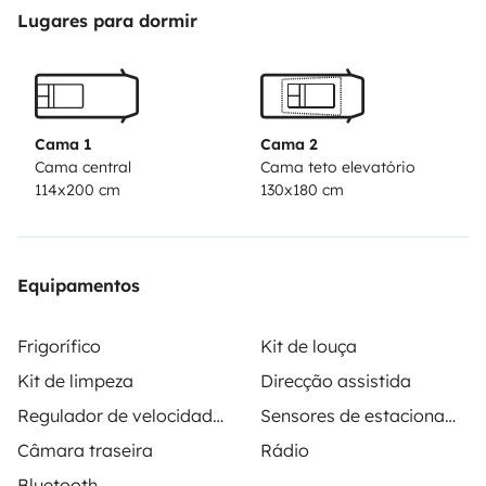
découper, verres, liquide vaisselle, éponge, torchons),
Lugares para dormir
un petit réfrigérateur avec partie freezer ainsi que de
nombreux rangements.
Un lit banquette que vous
pouvez incliner en position lecture ou couchage, un lit
en hauteur avec matelas
Le van dispose d'une douche
Cama 1
Cama 2
extérieure avec réservoir d'eau (2x12L) pour douche et
Cama central
Cama teto elevatório
114x200 cm
130x180 cm
vaisselle, facilement rechargeable à un point d'eau.
Equipamentos
Frigorífico
Kit de louça
Kit de limpeza
Direcção assistida
Regulador de velocidade / Cruise Control
Sensores de estacionamento
Câmara traseira
Rádio
Bluetooth