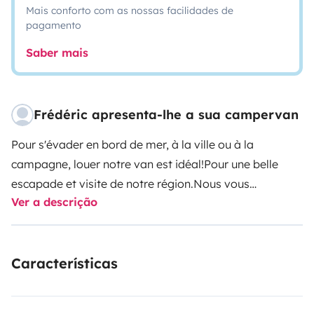
Mais conforto com as nossas facilidades de
pagamento
Saber mais
Frédéric apresenta-lhe a sua campervan
Pour s'évader en bord de mer, à la ville ou à la
campagne, louer notre van est idéal!
Pour une belle
escapade et visite de notre région.
Nous vous
Ver a descrição
conseillons de le choisir pour partir en couple avec
deux enfants pour plus de confort.
Notre véhicule
dispose d'une distribution confortable, cuisine avec
Características
plaque à gaz deux feux, un évier, de la vaisselle
(casserole, poêle, bols, tasses, assiettes, couverts,
ouvre boite, tirebouchon, égouttoir, planche à