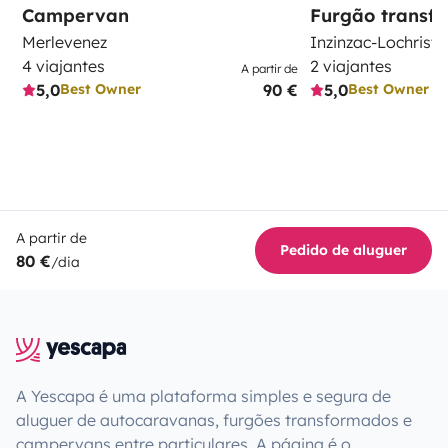
Campervan
Furgão transf
Merlevenez
Inzinzac-Lochrist
4 viajantes
2 viajantes
A partir de
5,0
90 €
5,0
Best Owner
Best Owner
A partir de
Pedido de aluguer
80 €
/dia
A Yescapa é uma plataforma simples e segura de
aluguer de autocaravanas, furgões transformados e
campervans entre particulares. A página é o