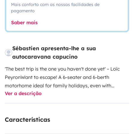
Mais conforto com as nossas facilidades de
pagamento
Saber mais
Sébastien apresenta-lhe a sua
autocaravana capucino
'The best trip is the one you haven't done yet' – Loïc
Peyron
Want to escape! A 6-seater and 6-berth
motorhome ideal for family holidays, even with
Ver a descrição
friends.
Great driving comfort while being spacious and
well laid out inside and out.
Go on an adventure with all
the comforts of home!
You will be just as well at home
Características
but with 4 wheels to travel to the sea, mountains or
anywhere in Europe.
It is equipped with everything you