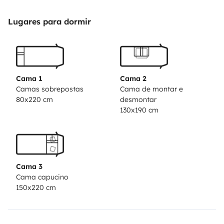
can imagine to travel serenely:
- 155 hp turbo diesel
engine
- Double bed in the overcab
- Double bed in the
Lugares para dormir
dinette
- 2 bunk beds in the back
- Air conditioning
-
Fridge and freezer
- 3 fires 🔥 gas
- Carries 4 bikes 🚲
-
Shower and toilet as well as washbasin…
- Solar panel
-
Reversing Camera
- Exterior blind
- Outdoor table &
Cama 1
Cama 2
chairs
- Mosquito nets at each opening
Camas sobrepostas
Cama de montar e
80x220 cm
desmontar
Remarks:
The campervan is not provided with bed linen
130x190 cm
(fitted/flat sheets) and bath linen (towels). Please note
that the beds have atypical dimensions.
The
campervan is provided with pillows (with protection)
and mattresses with mattress covers.
Cama 3
PS:
35 euros for bed linen.
15 euros for bathroom
Cama capucino
linen.
35 euros cleaning fee if the vehicle is not returned
150x220 cm
in the same condition as when it left.