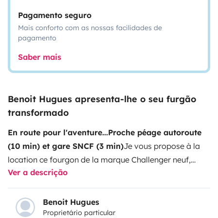
Pagamento seguro
Mais conforto com as nossas facilidades de
pagamento
Saber mais
Benoit Hugues apresenta-lhe o seu furgão
transformado
En route pour l'aventure...
Proche péage autoroute
(10 min) et gare SNCF (3 min)
Je vous propose à la
location ce fourgon de la marque Challenger neuf,
Ver a descrição
utilisable été comme hiver. Son gabarit, à mi-chemin
entre le van et le camping-car, fait de lui le compromis
idéal : facile à conduire, spacieux et confortable. Bien
Benoit Hugues
Proprietário particular
équipé, pouvant accueillir jusqu'à 4 personnes (deux lit