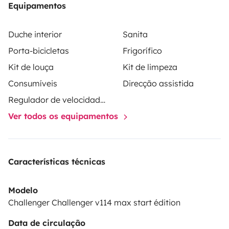
Equipamentos
de nettoyage (chiffons, éponges, produits) est
fourni.
Les draps et oreillers et serviettes ne sont pas
Duche interior
Sanita
compris dans la location.
Les cautions sont à fournir le
Porta-bicicletas
Frigorífico
jour du départ.
Vous pouvez stationner votre véhicule
Kit de louça
Kit de limpeza
chez moi en toute sécurité le temps de la
location
Cordialement
Benoit
Consumíveis
Direcção assistida
Regulador de velocidade / Cruise Control
Ver todos os equipamentos
Características técnicas
Modelo
Challenger Challenger v114 max start édition
Data de circulação