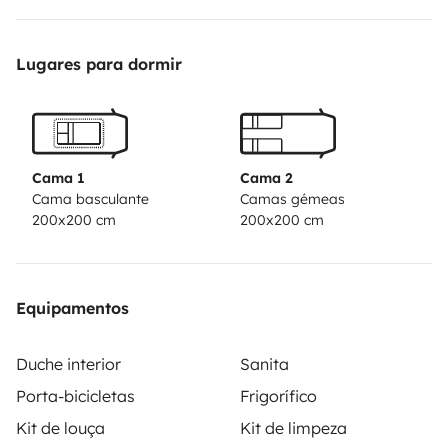
grand lit si besoin avec drap et couette fourni ,si vous
voulais partir en escapade vous bénéficiez aussi dans
Lugares para dormir
porte velo pour 3 velos et dune grande soute tres
spacieuse .si besoin poser vos questions on vous
répondra avec plaisir.
Cama 1
Cama 2
Cama basculante
Camas gémeas
200x200 cm
200x200 cm
Equipamentos
Duche interior
Sanita
Porta-bicicletas
Frigorífico
Kit de louça
Kit de limpeza