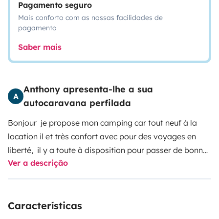
Pagamento seguro
Mais conforto com as nossas facilidades de
pagamento
Saber mais
Anthony apresenta-lhe a sua
A
autocaravana perfilada
Bonjour je propose mon camping car tout neuf à la
location il et très confort avec pour des voyages en
liberté, il y a toute à disposition pour passer de bonne
Ver a descrição
vacances la vaisselle et fourni vous pourrez manger
dehors sous le grand stor de 4 m sur 3 m avec la table
et chaise fournie sans supplément . Vous pourrez aussi
Características
profite d'un coin salle de bain douche et WC avec linge
de bain fourni et pour bien dormi deux grand voir 3