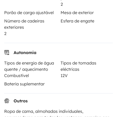
2
Ajuda proprietário
Porão de carga ajustável
Mesa de exterior
Número de cadeiras
Esfera de engate
exteriores
2
Modos de pagamento seguros
Autonomia
Pagamento em prestações
Tipos de energia de água
Tipos de tomadas
quente / aquecimento
eléctricas
Descarregar na
Disponível na
Combustível
12V
Apple Store
Google Play
Bateria suplementar
Outros
O blog
Contactos
Recrutamento
CGU
Ropa de cama, almohadas individuales,
Confidencialidade
Cookies