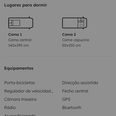
Lugares para dormir
Portabicis para dos bicis.
Motor 1,9 TDI de 105cv bajo consumo.
Cama 1
Cama 2
Dispongo de camping gas, mesa y sillas para exterior.
Cama central
Cama capucino
140x190 cm
50x150 cm
Oscurecedores para todas las ventanas.
Cualquier duda consultar sin compromiso!
Equipamentos
Porta-bicicletas
Direcção assistida
Regulador de velocidade / Cruise Control
Fecho central
Câmara traseira
GPS
Rádio
Bluetooth
Ar condicionado