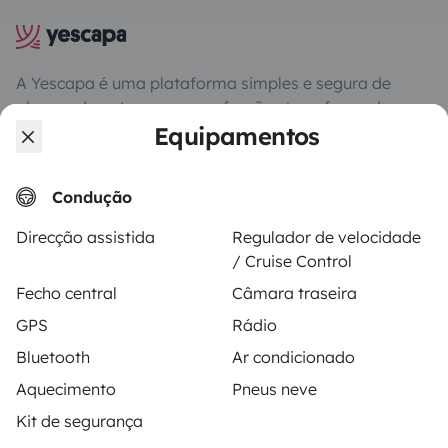
A Yescapa é uma plataforma simples e segura de
aluguer de autocaravanas, furgões transformados e
campervans entre particulares. A página é o
Equipamentos
intermediário de confiança e propõe uma solução
chave-na-mão para os alugueres de autocaravanas
Condução
em total liberdade e confiança.
Direcção assistida
Regulador de velocidade
4.18/5 de 543 comentários de utilizadores no Trusted
/ Cruise Control
Shops
Fecho central
Câmara traseira
GPS
Rádio
Instagram
X
Pinterest
Facebook
Bluetooth
Ar condicionado
Aquecimento
Pneus neve
Kit de segurança
ALUGUER DE AUTOCARAVANAS