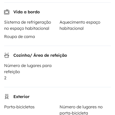
Como funciona?
Vida a bordo
Alugar uma autocaravana
Sistema de refrigeração
Aquecimento espaço
Primeiros passos de autocaravana
no espaço habitacional
habitacional
Os comentários dos nossos utilizadores
Roupa de cama
Ajuda locatário
Cozinha/ Área de refeição
Número de lugares para
PROPRIETÁRIOS
refeição
2
Criar um anúncio
Contrato de aluguer
Exterior
Seguro de aluguer
Porta-bicicletas
Número de lugares no
Assistências de aluguer
porta-bicicleta