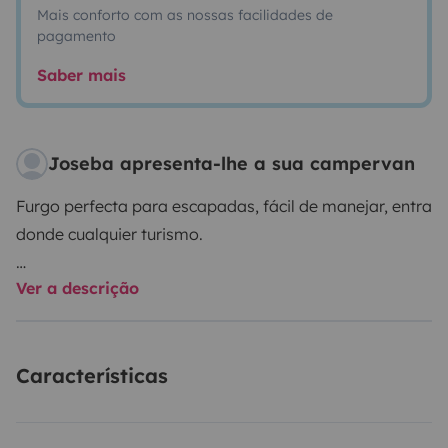
Mais conforto com as nossas facilidades de
pagamento
Saber mais
Joseba apresenta-lhe a sua campervan
Furgo perfecta para escapadas, fácil de manejar, entra
donde cualquier turismo.
Ver a descrição
Asiento cama propio de multivan 140x190, cama para
niños en la parte delantera 50x150, mesa comedor en
el lateral, multitud de tomas de 12v y compartimentos
Características
para tener todo a mano, asientos individuales
giratorios y modulables. Calefacción estacionaria.
Juego de ruedas de invierno.