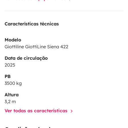
limpieza.
• Botella grande de gas.
• Calzos
estabilizadores.
• Almohadas.
Características técnicas
Modelo
Giottiline GiottiLine Siena 422
Data de circulação
2025
PB
3500 kg
Altura
3,2 m
Ver todas as características