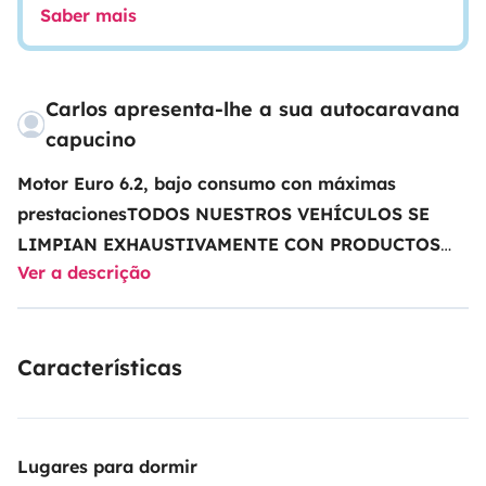
Saber mais
Carlos apresenta-lhe a sua autocaravana
capucino
Motor Euro 6.2, bajo consumo con máximas
prestaciones
TODOS NUESTROS VEHÍCULOS SE
LIMPIAN EXHAUSTIVAMENTE CON PRODUCTOS
Ver a descrição
ESPECIFICOS PARA DESINFECCIÓN, ADEMÁS DE
TRATARLOS CON MAQUINA DE OZONO Y
DESINFECCIÓN POR NEUBILIZACIÓN ANTES DE
Características
CADA ALQUILER!!! LIBRE DE VIRUS,
BACTERIAS.....LIBRE DE RIESGOS!!!
4 plazas para
viajar, 4 dormir
Garaje Trastero
Calefacción
Aire
Acondicionado
Agua Caliente
Ducha
Lugares para dormir