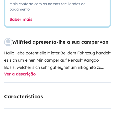
Mais conforto com as nossas facilidades de
pagamento
Saber mais
Wilfried apresenta-lhe a sua campervan
Hallo liebe potentielle Mieter,
Bei dem Fahrzeug handelt
es sich um einen Minicamper auf Renault Kangoo
Basis, welcher sich sehr gut eignet um inkognito zu
Ver a descrição
übernachten.
Das Fahrzeug habe ich selber liebevoll
und mit viel Detail umgebaut. Es bietet Platz für 2
Personen. Der Innenraum bietet im Heck zwei
Características
Sitzplätze, welcher mit ein paar Handgriffen auf zwei
Schlafplätze umgebaut werden kann. Wir selber sind
schon jahrelange Camper und wissen genau wobei es