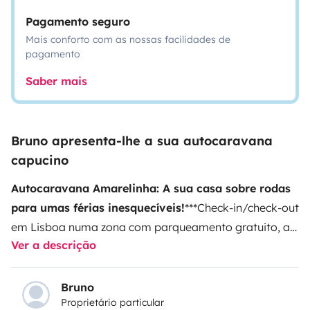
Pagamento seguro
Mais conforto com as nossas facilidades de
pagamento
Saber mais
Bruno apresenta-lhe a sua autocaravana
capucino
Autocaravana Amarelinha: A sua casa sobre rodas
para umas férias inesquecíveis!
***Check-in/check-out
em Lisboa numa zona com parqueamento gratuito, a 8
Ver a descrição
km do Aeroporto de Lisboa e 800 metros da estação
de metro***
Conhecida por
Amarelinha
, sou perfeita
para 3 amigos ou 1 casal com 1 filho.
Tenho o tamanho
Bruno
Proprietário particular
ideal para uma condução fácil e estacionar em