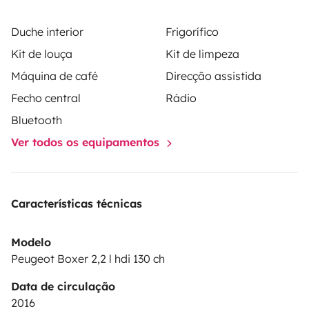
lar de luxo.
Reserva agora a tua próxima escapadela
Duche interior
Frigorífico
e vive a ilha com a amplitude e liberdade que
Kit de louça
Kit de limpeza
mereces.
🌟
Máquina de café
Direcção assistida
Fecho central
Rádio
Bluetooth
Ver todos os equipamentos
Características técnicas
Modelo
Peugeot Boxer 2,2 l hdi 130 ch
Data de circulação
2016