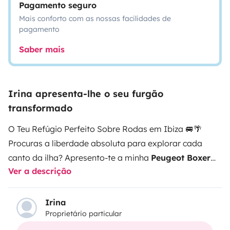
Pagamento seguro
Mais conforto com as nossas facilidades de
pagamento
Saber mais
Irina apresenta-lhe o seu furgão
transformado
O Teu Refúgio Perfeito Sobre Rodas em Ibiza 🚐🌴
Procuras a liberdade absoluta para explorar cada
canto da ilha? Apresento-te a minha
Peugeot Boxer
Ver a descrição
L4
, uma carrinha de grande volume concebida para te
oferecer a máxima amplitude e conforto. É,
literalmente, como uma casa, mas com as melhores
Irina
Proprietário particular
vistas de Ibiza!
O que a torna especial?
Espaço e
Versatilidade:
Embora seja ideal para 2 pessoas que