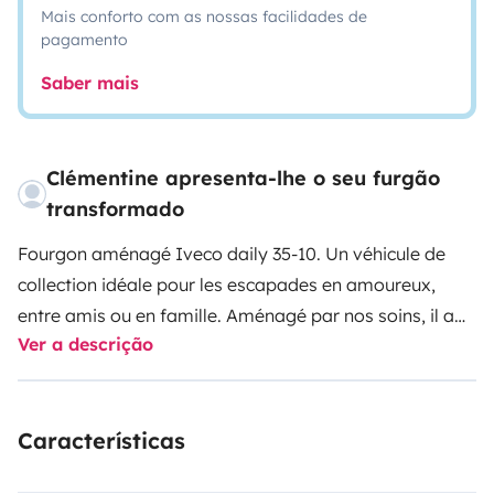
Mais conforto com as nossas facilidades de
pagamento
Saber mais
Clémentine apresenta-lhe o seu furgão
transformado
Fourgon aménagé Iveco daily 35-10. Un véhicule de
collection idéale pour les escapades en amoureux,
entre amis ou en famille. Aménagé par nos soins, il a
Ver a descrição
déjà parcouru toute l'Europe et sera vous accompagné
lors de votre voyage.
Características